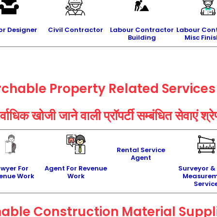
ior Designer
Civil Contractor
Labour Contractor
Labour Con
Building
Misc Fini
rchable Property Related
Service
्वाधिक खोजी जाने वाली प्रॉपर्टी सम्बंधित सेवाएं श्र
Rental Service
Agent
awyer For
Agent For Revenue
Surveyor &
enue Work
Work
Measurem
Servic
able Construction Material Suppl