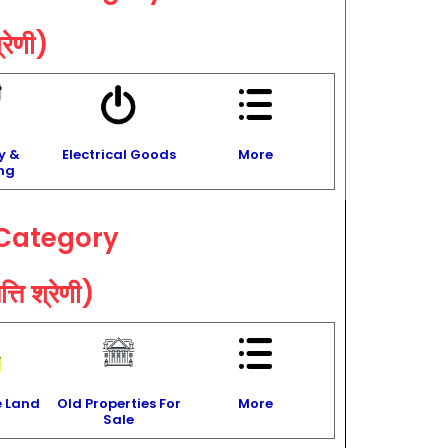
्रेणी)
y &
Electrical Goods
More
ng
Category
ति श्रेणी)
e Land
Old Properties For
More
Sale