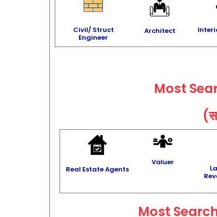
Civil/ Struct
Inter
Architect
Engineer
Most Sea
(सर
Valuer
L
Real Estate Agents
Rev
Most Search