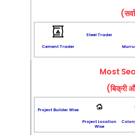
(सर्व
Steel Trader
Cement Trader
Murr
Most Sea
(बिक्री औ
Project Builder Wise
Project Location
Colon
Wise