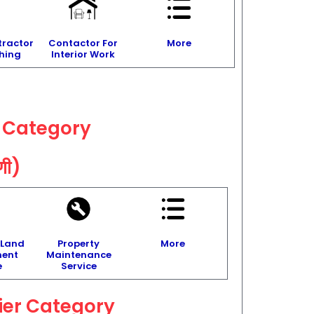
tractor
Contactor For
More
shing
Interior Work
s Category
ेणी)
 Land
Property
More
ent
Maintenance
e
Service
ier
Category